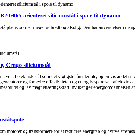
r B20r065 orienteret siliciumstål i spole til dynamo
umstålplade, som er meget udbredt og alsidig. Den har anvendelser i mang
e, Crngo siliciumstål
r lavet af elektrisk stål som det vigtigste råmateriale, og en vis andel s
 generatorer og forbedre effektiviteten og energibesparelsen af ​​elektri
rmeabilitet og lav magnetiseringskraft, hvilket gør energiomdannelsen af ​
umstålspole
åsom motorer og transformere for at reducere energitab og hvirvelstrøms