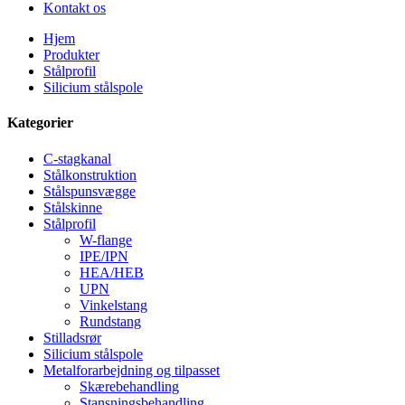
Kontakt os
Hjem
Produkter
Stålprofil
Silicium stålspole
Kategorier
C-stagkanal
Stålkonstruktion
Stålspunsvægge
Stålskinne
Stålprofil
W-flange
IPE/IPN
HEA/HEB
UPN
Vinkelstang
Rundstang
Stilladsrør
Silicium stålspole
Metalforarbejdning og tilpasset
Skærebehandling
Stansningsbehandling