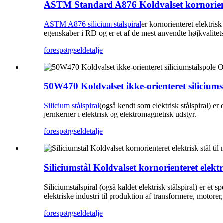
ASTM Standard A876 Koldvalset kornoriente
ASTM A876 silicium stålspiral
er kornorienteret elektris
egenskaber i RD og er et af de mest anvendte højkvalitets
forespørgsel
detalje
50W470 Koldvalset ikke-orienteret siliciumstå
Silicium stålspiral
(også kendt som elektrisk stålspiral) er 
jernkerner i elektrisk og elektromagnetisk udstyr.
forespørgsel
detalje
Siliciumstål Koldvalset kornorienteret elektr
Siliciumstålspiral (også kaldet elektrisk stålspiral) er e
elektriske industri til produktion af transformere, motore
forespørgsel
detalje