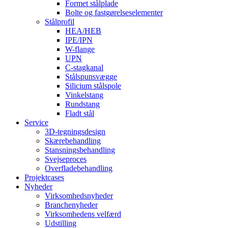
Formet stålplade
Bolte og fastgørelseselementer
Stålprofil
HEA/HEB
IPE/IPN
W-flange
UPN
C-stagkanal
Stålspunsvægge
Silicium stålspole
Vinkelstang
Rundstang
Fladt stål
Service
3D-tegningsdesign
Skærebehandling
Stansningsbehandling
Svejseproces
Overfladebehandling
Projektcases
Nyheder
Virksomhedsnyheder
Branchenyheder
Virksomhedens velfærd
Udstilling