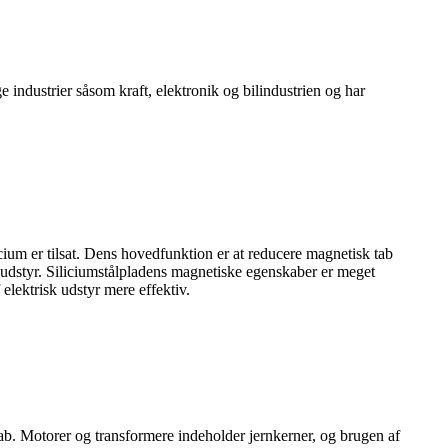
e industrier såsom kraft, elektronik og bilindustrien og har
ilicium er tilsat. Dens hovedfunktion er at reducere magnetisk tab
sk udstyr. Siliciumstålpladens magnetiske egenskaber er meget
​elektrisk udstyr mere effektiv.
tab. Motorer og transformere indeholder jernkerner, og brugen af