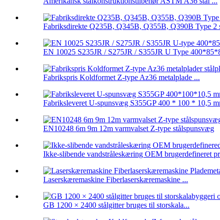
Amerikansk stålkonstruktionstilbehør ASTM A36 stål ...
Fabriksdirekte Q235B, Q345B, Q355B, Q390B Type 2 st
EN 10025 S235JR / S275JR / S355JR U Type 400*85*8
Fabrikspris Koldformet Z-type Az36 metalplade ...
Fabriksleveret U-spunsvæg S355GP 400 * 100 * 10,5 mm
EN10248 6m 9m 12m varmvalset Z-type stålspunsvæg
Ikke-slibende vandstråleskæring OEM brugerdefineret pr
Laserskæremaskine Fiberlaserskæremaskine ...
GB 1200 × 2400 stålgitter bruges til storskala...