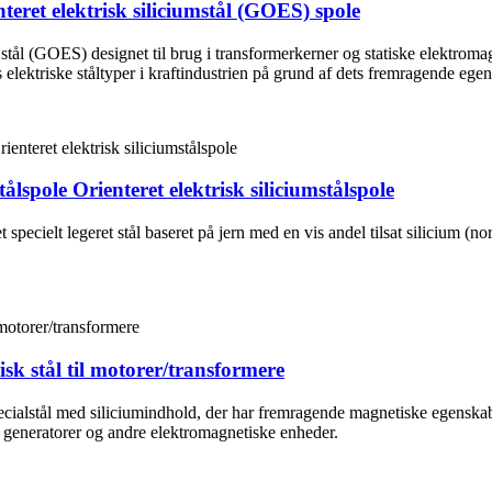
ret elektrisk siliciumstål (GOES) spole
k stål (GOES) designet til brug i transformerkerner og statiske elektro
 elektriske ståltyper i kraftindustrien på grund af dets fremragende ege
lspole Orienteret elektrisk siliciumstålspole
et specielt legeret stål baseret på jern med en vis andel tilsat silicium (
isk stål til motorer/transformere
t specialstål med siliciumindhold, der har fremragende magnetiske egensk
r, generatorer og andre elektromagnetiske enheder.