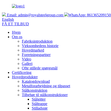
Email:
admin@royalsteelgroup.com
WhatsApp: 861365209150
English
FÅ ET TILBUD
Hjem
Om os
Fabriksintroduktion
Virksomhedens historie
Hovedmarked
Forretningspartner
Video
Galleri
Ofte stillede spørgsmål
Certificering
Hovedprodukter
Katalogdownload
Metalforarbejdning og tilpasset
Stålkonstruktion
Tilbehør til stålkonstruktioner
Stålgitter
Ståltrappe
Stilladsrør