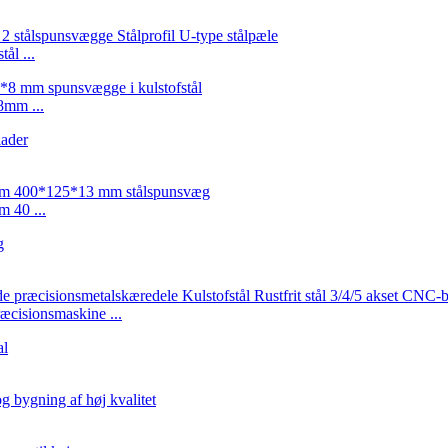
ål ...
mm ...
 40 ...
æcisionsmaskine ...