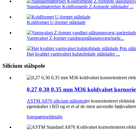
Standardstørrelser Koldformede Z-formede stålplader ...
Koldformet U-formet stålplade
Varmvalset Z-formet vandstopstålspunsvæg/pæle...
Høj kvalitet varmvalset kulstofplade stålplader ...
Silicium stålspole
0,27 0,30 0,35 mm M36 koldvalset kornoriente
ASTM A876 silicium stålspiral
er kornorienteret elektris
egenskaber i RD og er et af de mest anvendte højkvalitets
forespørgsel
detalje